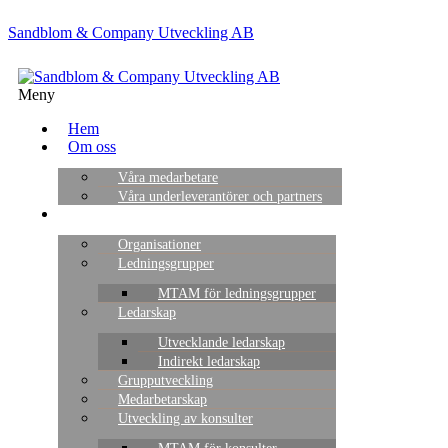
Sandblom & Company Utveckling AB
Meny
Hem
Om oss
Våra medarbetare
Våra underleverantörer och partners
Tjänster
Organisationer
Ledningsgrupper
MTAM för ledningsgrupper
Ledarskap
Utvecklande ledarskap
Indirekt ledarskap
Grupputveckling
Medarbetarskap
Utveckling av konsulter