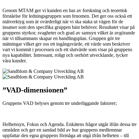
Genom MTAM ger vi kunden en bas av forskning och teoretisk
förståelse för ledningsgruppen som fenomen. Det ger oss också ett
mätverktyg som är ovärderligt när vi ska staka ut vägen för de
insatser som den specifika gruppen bäst behöver. Resultatet visar på
gruppens styrkor, svagheter och grad av samsyn vilket är avgörande
när vi tillsammans skapar en handlingsplan. Gruppen gör tre
mätningar vilket ger oss ett ingångsvärde, ett värde som beskriver
vart vi kommit i processen och ett slutvärde som visar på gruppens
nya kapabilitet. Intressant, roligt och oerhört utvecklande, tycker
våra kunder.
”VAD-dimensionen”
Gruppens VAD belyses genom tre underliggande faktorer;
Helhetssyn, Fokus och Agenda. Enkätens frågor utgår ifrån dessa tre
områden och ger en samlad bild av hur gruppens medlemmar
uppfattar den egna gruppens förmåga att utgå ifrån helheten
– till