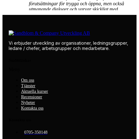
förutsättningar för trygga och öppna, men också
utmanande dialoger och varvar skickligt med
teoretisk kunskap om teamutveckling, ledarskap
och medarbetarskap. Vi fyllde tillsammans 3,5
dagar med fokus på teamet och det vi skapade
under dessa dagar ligger kvar som en stabil
plattform för vår fortsatta utveckling!
Vi erbjuder utveckling av organisationer, ledningsgrupper,
ledare / chefer, arbetsgrupper och medarbetare.
Snabblänkar
Meny
Om oss
Tjänster
Aktuella kurser
Recensioner
Nyheter
Kontakta oss
Kontakta oss
0705-350148