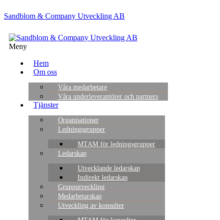
Sandblom & Company Utveckling AB
Meny
Hem
Om oss
Våra medarbetare
Våra underleverantörer och partners
Tjänster
Organisationer
Ledningsgrupper
MTAM för ledningsgrupper
Ledarskap
Utvecklande ledarskap
Indirekt ledarskap
Grupputveckling
Medarbetarskap
Utveckling av konsulter