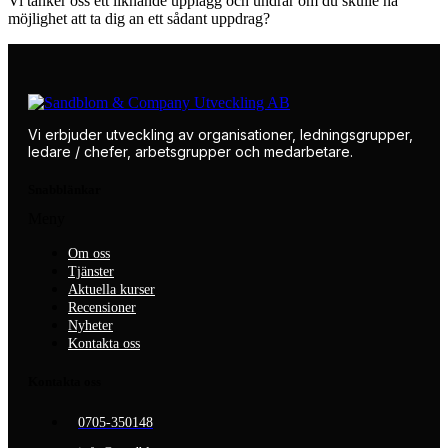
Vi tänker oss ett liknande upplägg och undrar om du skulle ha
möjlighet att ta dig an ett sådant uppdrag?
Vi erbjuder utveckling av organisationer, ledningsgrupper,
ledare / chefer, arbetsgrupper och medarbetare.
Snabblänkar
Meny
Om oss
Tjänster
Aktuella kurser
Recensioner
Nyheter
Kontakta oss
Kontakta oss
0705-350148